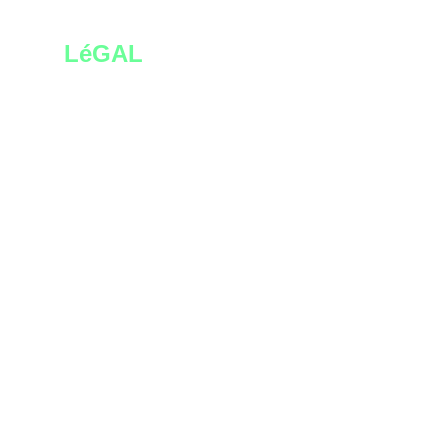
LéGAL
Politique de
confidentialité
Conditions générales
de ventes