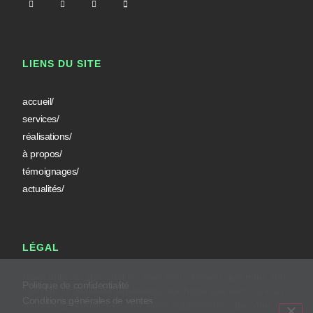
LIENS DU SITE
accueil/
services/
réalisations/
à propos/
témoignages/
actualités/
LÉGAL
Nous utilisons des cookies pour nous assurer que nous vous
Politique de confidentialité
offrons la meilleure expérience sur notre site web. Si vous
Conditions générales de ventes
continuez à utiliser ce site, nous supposerons que vous en