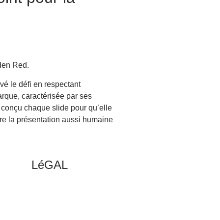
den Red.
vé le défi en respectant
arque, caractérisée par ses
i conçu chaque slide pour qu’elle
endre la présentation aussi humaine
LéGAL
Politique de
confidentialité
Conditions générales