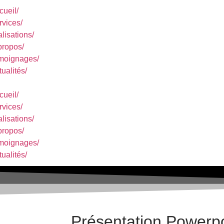
cueil/
rvices/
alisations/
propos/
moignages/
tualités/
cueil/
rvices/
alisations/
propos/
moignages/
tualités/
Présentation Powerpo