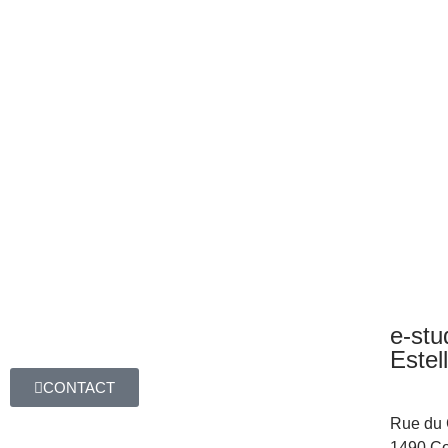
e-stu
Estel
CONTACT
Rue du C
1490 Co