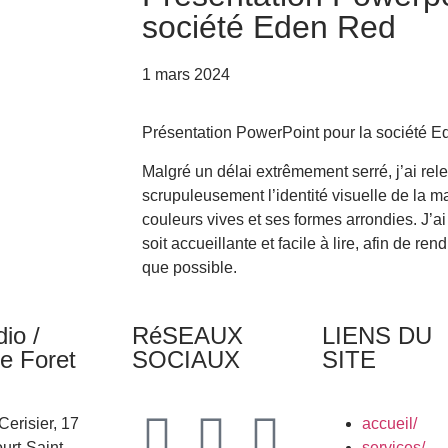
société Eden Red
1 mars 2024
Présentation PowerPoint pour la société E
Malgré un délai extrêmement serré, j’ai rele
scrupuleusement l’identité visuelle de la m
couleurs vives et ses formes arrondies. J’a
soit accueillante et facile à lire, afin de r
que possible.
dio /
RéSEAUX
LIENS DU
le Foret
SOCIAUX
SITE
erisier, 17
accueil/
urt-Saint-
services/